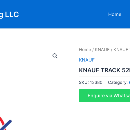
g LLC
Home
Home
/
KNAUF
/ KNAUF 
KNAUF
KNAUF TRACK 52
SKU:
13380
Category:
Enquire via Whats