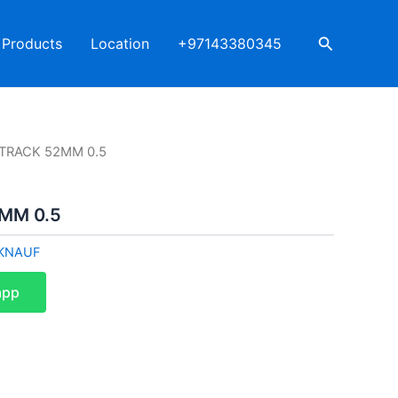
Search
Products
Location
+97143380345
TRACK 52MM 0.5
MM 0.5
KNAUF
app