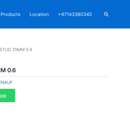
Search
Products
Location
+97143380345
STUD 70MM 0.6
M 0.6
KNAUF
app