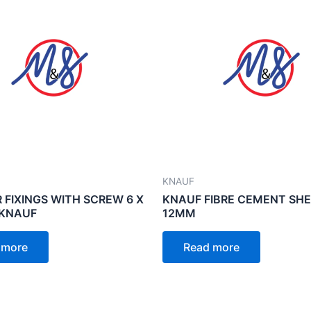
KNAUF
FIXINGS WITH SCREW 6 X
KNAUF FIBRE CEMENT SH
 KNAUF
12MM
 more
Read more