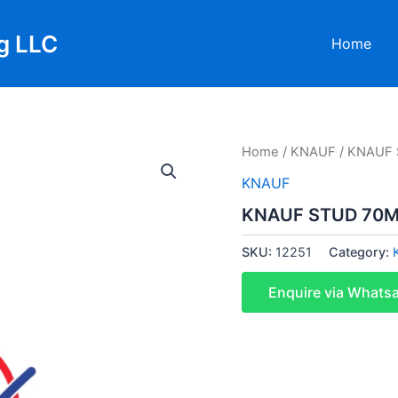
g LLC
Home
Home
/
KNAUF
/ KNAUF 
KNAUF
KNAUF STUD 70M
SKU:
12251
Category:
Enquire via Whats